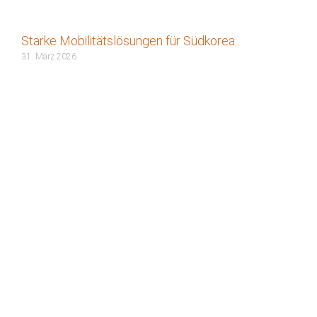
Starke Mobilitätslösungen für Südkorea
31. März 2026
20 Jahre Transformation in der Sensortechnologie
9. März 2026