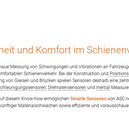
heit und Komfort im Schienen
naue Messung von Schwingungen und Vibrationen an Fahrzeugen 
omfortablen Schienenverkehr. Bei der Konstruktion und
Position
 von Gleisen und Brücken spielen Sensoren deshalb eine zentrale
chleunigungssensoren
,
Drehratensensoren
und
Inertial
Measurem
auf diesem Know-how ermöglichen
Smarte Sensoren
von ASC ne
künftiger Materialschwächen sowie effiziente und vorausscha