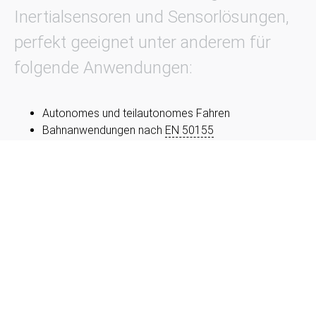
Inertialsensoren und Sensorlösungen,
perfekt geeignet unter anderem für
folgende Anwendungen:
Autonomes und teilautonomes Fahren
Bahnanwendungen nach
EN 50155
Betriebsfestigkeitsprüfung
Condition Monitoring
Crashtests
Fahrdynamik
Fahrerlose Systeme