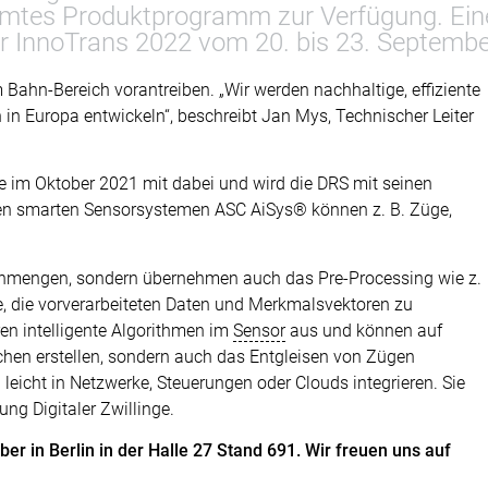
amtes Produktprogramm zur Verfügung. Eine
r InnoTrans 2022 vom 20. bis 23. September 
im Bahn-Bereich vorantreiben. „Wir werden nachhaltige, effiziente
n Europa entwickeln“, beschreibt Jan Mys, Technischer Leiter
nce im Oktober 2021 mit dabei und wird die DRS mit seinen
den smarten Sensorsystemen ASC AiSys® können z. B. Züge,
enmengen, sondern übernehmen auch das Pre-Processing wie z.
, die vorverarbeiteten Daten und Merkmalsvektoren zu
n intelligente Algorithmen im
Sensor
aus und können auf
chen erstellen, sondern auch das Entgleisen von Zügen
eicht in Netzwerke, Steuerungen oder Clouds integrieren. Sie
ung Digitaler Zwillinge.
r in Berlin in der Halle 27 Stand 691. Wir freuen uns auf