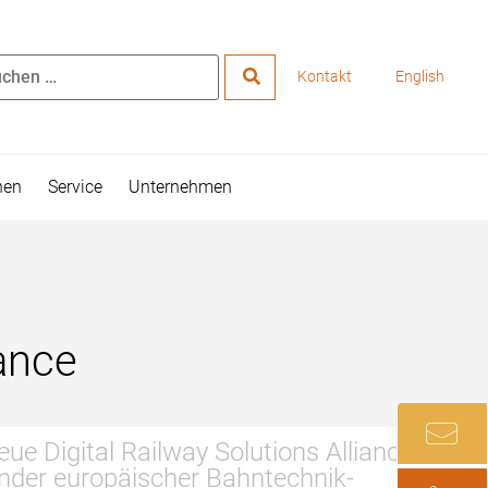
Kontakt
English
hen
Service
Unternehmen
iance
ue Digital Railway Solutions Alliance
nder europäischer Bahntechnik-