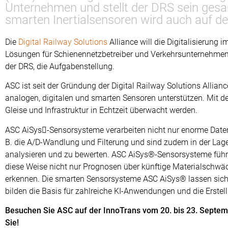
Unternehmen und stellt der DRS sein ges
smarten Inertialsensoren wird auch auf de
Die
Digital Railway Solutions
Alliance will die Digitalisierung 
Lösungen für Schienennetzbetreiber und Verkehrsunternehmen i
der DRS, die Aufgabenstellung.
ASC ist seit der Gründung der Digital Railway Solutions Allia
analogen, digitalen und smarten Sensoren unterstützen. Mit 
Gleise und Infrastruktur in Echtzeit überwacht werden.
ASC AiSys-Sensorsysteme verarbeiten nicht nur enorme Dat
B. die A/D-Wandlung und Filterung und sind zudem in der Lage
analysieren und zu bewerten. ASC AiSys®-Sensorsysteme führe
diese Weise nicht nur Prognosen über künftige Materialschwä
erkennen. Die smarten Sensorsysteme ASC AiSys® lassen sich l
bilden die Basis für zahlreiche KI-Anwendungen und die Erstell
Besuchen Sie ASC auf der InnoTrans vom 20. bis 23. Septembe
Sie!